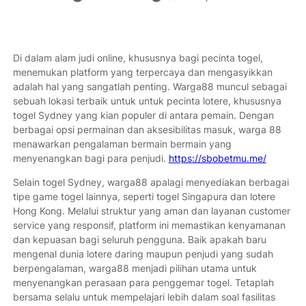
Di dalam alam judi online, khususnya bagi pecinta togel,
menemukan platform yang terpercaya dan mengasyikkan
adalah hal yang sangatlah penting. Warga88 muncul sebagai
sebuah lokasi terbaik untuk untuk pecinta lotere, khususnya
togel Sydney yang kian populer di antara pemain. Dengan
berbagai opsi permainan dan aksesibilitas masuk, warga 88
menawarkan pengalaman bermain bermain yang
menyenangkan bagi para penjudi.
https://sbobetmu.me/
Selain togel Sydney, warga88 apalagi menyediakan berbagai
tipe game togel lainnya, seperti togel Singapura dan lotere
Hong Kong. Melalui struktur yang aman dan layanan customer
service yang responsif, platform ini memastikan kenyamanan
dan kepuasan bagi seluruh pengguna. Baik apakah baru
mengenal dunia lotere daring maupun penjudi yang sudah
berpengalaman, warga88 menjadi pilihan utama untuk
menyenangkan perasaan para penggemar togel. Tetaplah
bersama selalu untuk mempelajari lebih dalam soal fasilitas