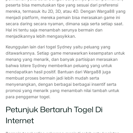
peserta bisa memutuskan tipe yang sesuai dari preferensi
mereka, termasuk itu 2D, 3D, atau 4D. Dengan Warga88 yang
menjadi platform, mereka pemain bisa merasakan game ini
secara daring secara nyaman, dimana saja serta setiap saat.
Hal ini tentu saja menambah serunya bermain dan
menjadikannya lebih mengasyikkan.
Keunggulan lain dari togel Sydney yaitu peluang yang
ditawarkannya. Setiap game menawarkan kesempatan untuk
menang yang menarik, dan banyak partisipan merasakan
bahwa lotere Sydney memberikan peluang yang untuk
mendapatkan hasil positif. Bantuan dari Warga88 juga
membuat proses bermain jadi lebih mudah serta
menyenangkan, dengan berbagai berbagai insentif serta
promosi yang menarik yang menambah nilai tambah untuk
para penggemar togel.
Petunjuk Bertaruh Togel Di
Internet