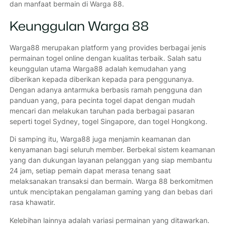
dan manfaat bermain di Warga 88.
Keunggulan Warga 88
Warga88 merupakan platform yang provides berbagai jenis
permainan togel online dengan kualitas terbaik. Salah satu
keunggulan utama Warga88 adalah kemudahan yang
diberikan kepada diberikan kepada para penggunanya.
Dengan adanya antarmuka berbasis ramah pengguna dan
panduan yang, para pecinta togel dapat dengan mudah
mencari dan melakukan taruhan pada berbagai pasaran
seperti togel Sydney, togel Singapore, dan togel Hongkong.
Di samping itu, Warga88 juga menjamin keamanan dan
kenyamanan bagi seluruh member. Berbekal sistem keamanan
yang dan dukungan layanan pelanggan yang siap membantu
24 jam, setiap pemain dapat merasa tenang saat
melaksanakan transaksi dan bermain. Warga 88 berkomitmen
untuk menciptakan pengalaman gaming yang dan bebas dari
rasa khawatir.
Kelebihan lainnya adalah variasi permainan yang ditawarkan.