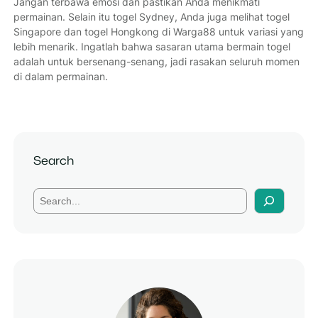
Jangan terbawa emosi dan pastikan Anda menikmati
permainan. Selain itu togel Sydney, Anda juga melihat togel
Singapore dan togel Hongkong di Warga88 untuk variasi yang
lebih menarik. Ingatlah bahwa sasaran utama bermain togel
adalah untuk bersenang-senang, jadi rasakan seluruh momen
di dalam permainan.
Search
S
e
a
r
c
h