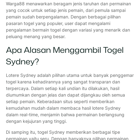
Warga88 menawarkan beragam jenis taruhan dan permainan
yang cocok untuk setiap jenis pemain, dari pemula sampai
pemain sudah berpengalaman. Dengan berbagai pilihan
pasaran togel yang populer, user dapat mengalami
pengalaman bermain togel dengan variasi yang menarik dan
peluang menang yang besar.
Apa Alasan Menggambil Togel
Sydney?
Lotere Sydney adalah pilihan utama untuk banyak penggemar
togel karena kehadirannya yang sangat transparan dan
terpercaya. Dalam setiap kali undian itu dilakukan, hasil
diumumkan dengan jelas dan dapat dijangkau oleh semua
setiap pemain. Keberadaan situs seperti memberikan
kemudahan mudah dalam membaca hasil lotere Sydney
dalam real-time, menjamin bahwa permainan berlangsung
dengan kejujuran yang tinggi.
Di samping itu, togel Sydney memberikan berbagai tipe
permainan yaitu seru. Dengan banyaknya pilihan permainan,