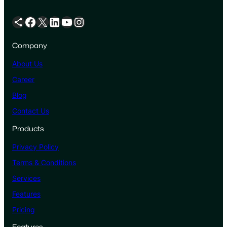
Share Icon
Facebook
X
LinkedIn
YouTube
Instagram
Company
About Us
Career
Blog
Contact Us
Products
Privacy Policy
Terms & Conditions
Services
Features
Pricing