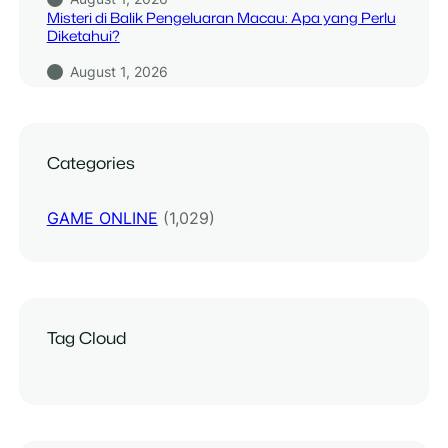
Misteri di Balik Pengeluaran Macau: Apa yang Perlu
Diketahui?
August 1, 2026
Categories
GAME ONLINE
(1,029)
Tag Cloud