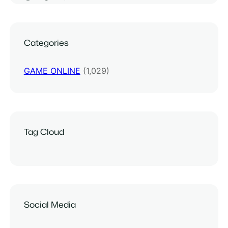
Categories
GAME ONLINE
(1,029)
Tag Cloud
Social Media