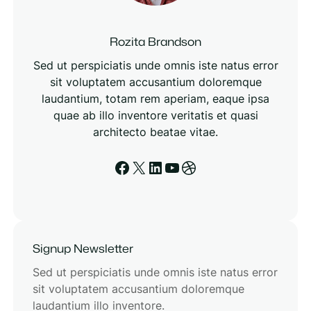
Rozita Brandson
Sed ut perspiciatis unde omnis iste natus error
sit voluptatem accusantium doloremque
laudantium, totam rem aperiam, eaque ipsa
quae ab illo inventore veritatis et quasi
architecto beatae vitae.
Facebook
X
LinkedIn
YouTube
Dribbble
Signup Newsletter
Sed ut perspiciatis unde omnis iste natus error
sit voluptatem accusantium doloremque
laudantium illo inventore.