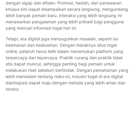
dengan sigap dan efisien. Promosi, hadiah, dan penawaran
khusus kini dapat disampaikan secara langsung, mengundang
lebih banyak pemain baru. Interaksi yang lebih langsung ini
menawarkan pengalaman yang lebih pribadi bagi pengguna
yang mencari informasi togel hari ini.
Tetapi, era digital juga menyuguhkan masalah, seperti isu
keamanan dan keabsahan. Dengan maraknya situs togel
online, petaruh harus teliti dalam menentukan platform yang
terpercaya dan tepercaya. Praktik curang dan praktik tidak
etis dapat muncul, sehingga penting bagi pemain untuk
melakukan riset sebelum bertindak. Dengan pemahaman yang
lebih mendalam tentang risiko ini, industri togel di era digital
diantisipasi dapat maju dengan metode yang lebih aman dan
teratur.