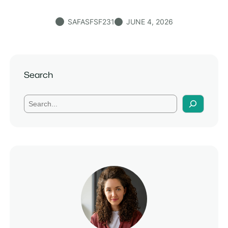
SAFASFSF231
JUNE 4, 2026
Search
S
e
a
r
c
h