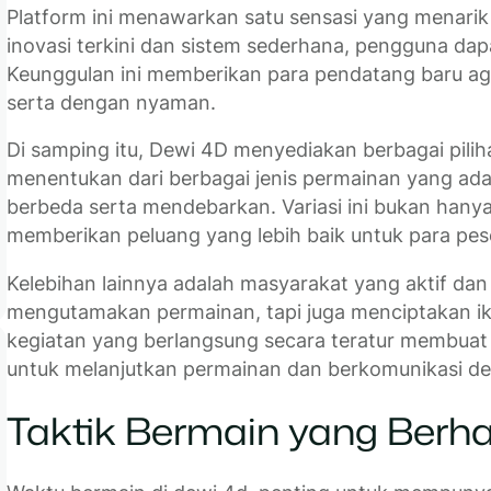
Platform ini menawarkan satu sensasi yang menarik 
inovasi terkini dan sistem sederhana, pengguna d
Keunggulan ini memberikan para pendatang baru a
serta dengan nyaman.
Di samping itu, Dewi 4D menyediakan berbagai pili
menentukan dari berbagai jenis permainan yang ada
berbeda serta mendebarkan. Variasi ini bukan hany
memberikan peluang yang lebih baik untuk para pe
Kelebihan lainnya adalah masyarakat yang aktif dan
mengutamakan permainan, tapi juga menciptakan ik
kegiatan yang berlangsung secara teratur membuat 
untuk melanjutkan permainan dan berkomunikasi de
Taktik Bermain yang Berha