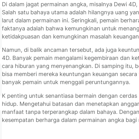
Di dalam jagat permainan angka, misalnya Dewi 4D,
Salah satu bahaya utama adalah hilangnya uang yang 
larut dalam permainan ini. Seringkali, pemain ber
faktanya adalah bahwa kemungkinan untuk menang se
ketidakpuasan dan kemungkinan masalah keuangan ji
Namun, di balik ancaman tersebut, ada juga keuntun
4D. Banyak pemain mengalami kegembiraan dan ket
cara hiburan yang menyenangkan. Di samping itu, b
bisa memberi mereka keuntungan keuangan secara tib
banyak pemain untuk menggali peruntungannya.
K penting untuk senantiasa bermain dengan cerdas 
hidup. Mengetahui batasan dan menetapkan anggar
manfaat tanpa terperangkap dalam bahaya. Dengan
kesempatan berharga dalam permainan angka bagi 