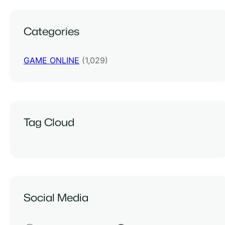
Categories
GAME ONLINE
(1,029)
Tag Cloud
Social Media