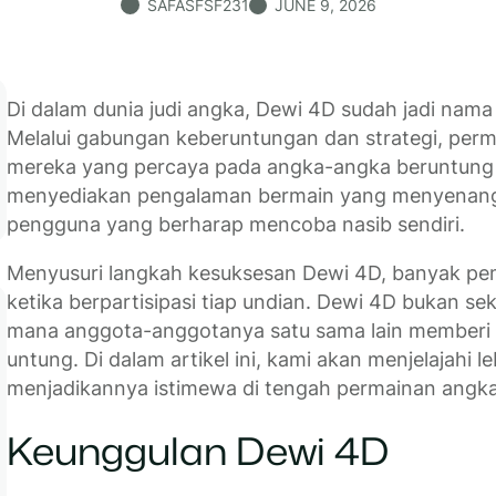
SAFASFSF231
JUNE 9, 2026
Di dalam dunia judi angka, Dewi 4D sudah jadi nama 
Melalui gabungan keberuntungan dan strategi, per
mereka yang percaya pada angka-angka beruntung 
menyediakan pengalaman bermain yang menyenangk
pengguna yang berharap mencoba nasib sendiri.
Menyusuri langkah kesuksesan Dewi 4D, banyak pe
ketika berpartisipasi tiap undian. Dewi 4D bukan se
mana anggota-anggotanya satu sama lain memberi
untung. Di dalam artikel ini, kami akan menjelajahi
menjadikannya istimewa di tengah permainan angka
Keunggulan Dewi 4D