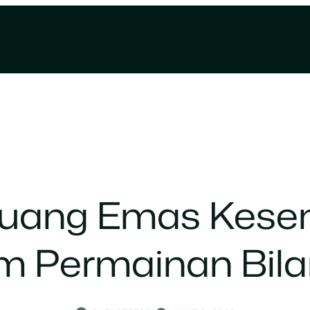
eluang Emas Kes
m Permainan Bil