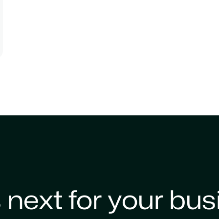
s next for your bus