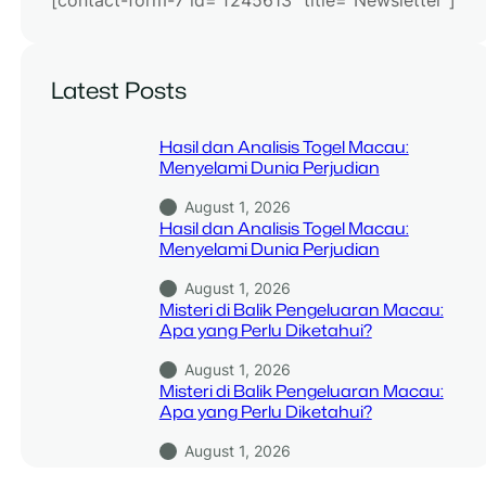
Latest Posts
Hasil dan Analisis Togel Macau:
Menyelami Dunia Perjudian
August 1, 2026
Hasil dan Analisis Togel Macau:
Menyelami Dunia Perjudian
August 1, 2026
Misteri di Balik Pengeluaran Macau:
Apa yang Perlu Diketahui?
August 1, 2026
Misteri di Balik Pengeluaran Macau:
Apa yang Perlu Diketahui?
August 1, 2026