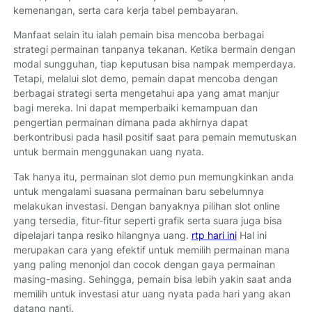
kemenangan, serta cara kerja tabel pembayaran.
Manfaat selain itu ialah pemain bisa mencoba berbagai
strategi permainan tanpanya tekanan. Ketika bermain dengan
modal sungguhan, tiap keputusan bisa nampak memperdaya.
Tetapi, melalui slot demo, pemain dapat mencoba dengan
berbagai strategi serta mengetahui apa yang amat manjur
bagi mereka. Ini dapat memperbaiki kemampuan dan
pengertian permainan dimana pada akhirnya dapat
berkontribusi pada hasil positif saat para pemain memutuskan
untuk bermain menggunakan uang nyata.
Tak hanya itu, permainan slot demo pun memungkinkan anda
untuk mengalami suasana permainan baru sebelumnya
melakukan investasi. Dengan banyaknya pilihan slot online
yang tersedia, fitur-fitur seperti grafik serta suara juga bisa
dipelajari tanpa resiko hilangnya uang.
rtp hari ini
Hal ini
merupakan cara yang efektif untuk memilih permainan mana
yang paling menonjol dan cocok dengan gaya permainan
masing-masing. Sehingga, pemain bisa lebih yakin saat anda
memilih untuk investasi atur uang nyata pada hari yang akan
datang nanti.