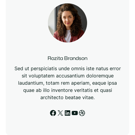
h
Rozita Brandson
Sed ut perspiciatis unde omnis iste natus error
sit voluptatem accusantium doloremque
laudantium, totam rem aperiam, eaque ipsa
quae ab illo inventore veritatis et quasi
architecto beatae vitae.
Facebook
X
LinkedIn
YouTube
Dribbble