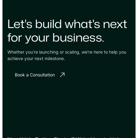
Let's build what's next
for your business.
Whether you're launching or scaling, we're here to help you
achieve your next milestone.
Book a Consultation