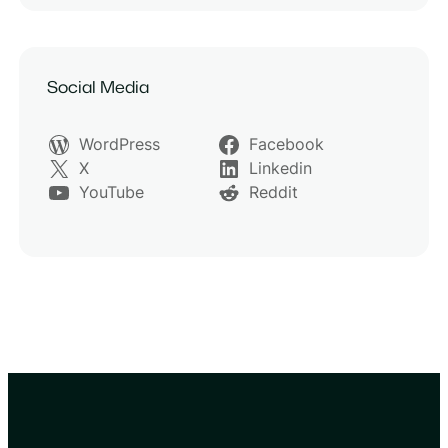
Social Media
WordPress
Facebook
X
Linkedin
YouTube
Reddit