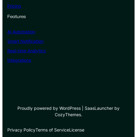
Pricing
Features
AI Automation
Smart Notification
Real-time Analytics
Integrations
Proudly powered by WordPress | SaasLauncher by
CozyThemes.
Privacy Policy
Terms of Service
License