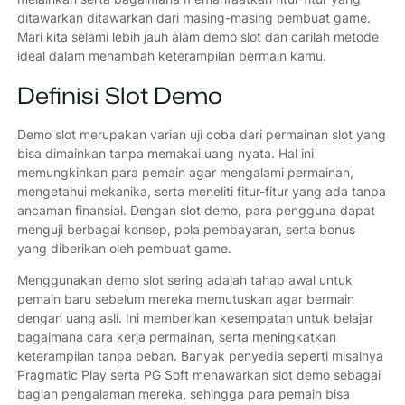
ditawarkan ditawarkan dari masing-masing pembuat game.
Mari kita selami lebih jauh alam demo slot dan carilah metode
ideal dalam menambah keterampilan bermain kamu.
Definisi Slot Demo
Demo slot merupakan varian uji coba dari permainan slot yang
bisa dimainkan tanpa memakai uang nyata. Hal ini
memungkinkan para pemain agar mengalami permainan,
mengetahui mekanika, serta meneliti fitur-fitur yang ada tanpa
ancaman finansial. Dengan slot demo, para pengguna dapat
menguji berbagai konsep, pola pembayaran, serta bonus
yang diberikan oleh pembuat game.
Menggunakan demo slot sering adalah tahap awal untuk
pemain baru sebelum mereka memutuskan agar bermain
dengan uang asli. Ini memberikan kesempatan untuk belajar
bagaimana cara kerja permainan, serta meningkatkan
keterampilan tanpa beban. Banyak penyedia seperti misalnya
Pragmatic Play serta PG Soft menawarkan slot demo sebagai
bagian pengalaman mereka, sehingga para pemain bisa