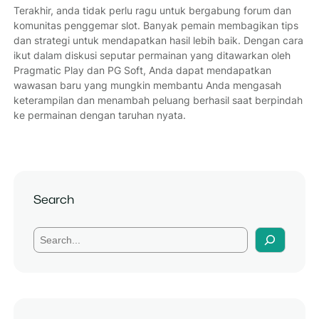
Terakhir, anda tidak perlu ragu untuk bergabung forum dan
komunitas penggemar slot. Banyak pemain membagikan tips
dan strategi untuk mendapatkan hasil lebih baik. Dengan cara
ikut dalam diskusi seputar permainan yang ditawarkan oleh
Pragmatic Play dan PG Soft, Anda dapat mendapatkan
wawasan baru yang mungkin membantu Anda mengasah
keterampilan dan menambah peluang berhasil saat berpindah
ke permainan dengan taruhan nyata.
Search
S
e
a
r
c