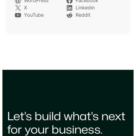
WordPress
Facebook
X
Linkedin
YouTube
Reddit
Let's build what's next
for your business.