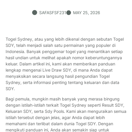
SAFASFSF231
MAY 25, 2026
Togel Sydney, atau yang lebih dikenal dengan sebutan Togel
SDY, telah menjadi salah satu permainan yang populer di
Indonesia. Banyak penggemar togel yang menantikan setiap
hasil undian untuk melihat apakah nomor keberuntungannya
keluar. Dalam artikel ini, kami akan memberikan panduan
lengkap mengenai Live Draw SDY, di mana Anda dapat
menyaksikan secara langsung hasil pengundian Togel
Sydney, serta informasi penting tentang keluaran dan data
SDY.
Bagi pemula, mungkin masih banyak yang merasa bingung
dengan istilah-istilah terkait Togel Sydney seperti Result SDY,
Keluaran SDY, serta Sdy Pools. Kami akan menguraikan semua
istilah tersebut dengan jelas, agar Anda dapat lebih
memahami dan terlibat dalam dunia Togel SDY. Dengan
mengikuti panduan ini, Anda akan semakin siap untuk