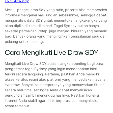
Live Draw Sdy
Melalui pengeluaran Sdy yang rutin, peserta bisa memperoleh
informasi mengenai hasil undian sebelumnya, sehingga dapat
menganalisis data SDY untuk menentukan angka-angka yang
akan dipilih di kemudian hari. Togel Sydney bukan hanya
sekedar permainan, tetapi juga menjadi hiburan yang menarik
bagi banyak orang yang menginginkan pengalaman seru dan
peluang untuk menang.
Cara Mengikuti Live Draw SDY
Mengikuti Live Draw SDY adalah langkah penting bagi para
penggemar togel Sydney yang ingin mendapatkan hasil
terkini secara langsung. Pertama, pastikan Anda memiliki
akses ke situs resmi atau platform yang menyediakan layanan
live draw. Banyak situs terpercaya yang menawarkan fitur ini
secara real-time, sehingga Anda dapat menyaksikan
pengundian sambil menunggu hasilnya. Pastikan koneksi
internet Anda stabil agar tidak terputus saat menyaksikan
acara tersebut.