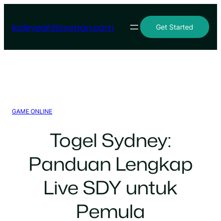
Skip
to
kaleyeahitsvegan.com
Get Started
content
GAME ONLINE
Togel Sydney:
Panduan Lengkap
Live SDY untuk
Pemula