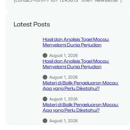
Latest Posts
Hasil dan Analisis Togel Macau:
Menyelami Dunia Perjudian
August 1, 2026
Hasil dan Analisis Togel Macau:
Menyelami Dunia Perjudian
August 1, 2026
Misteri di Balik Pengeluaran Macau:
Apa yang Perlu Diketahui?
August 1, 2026
Misteri di Balik Pengeluaran Macau:
Apa yang Perlu Diketahui?
August 1, 2026