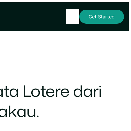
Home
Get Started
ta Lotere dari
akau.