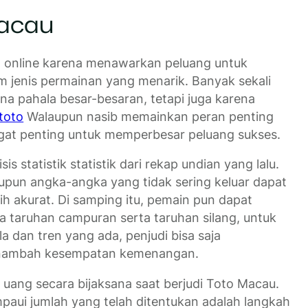
Macau
l online karena menawarkan peluang untuk
jenis permainan yang menarik. Banyak sekali
a pahala besar-besaran, tetapi juga karena
stoto
Walaupun nasib memainkan peran penting
ngat penting untuk memperbesar peluang sukses.
is statistik statistik dari rekap undian yang lalu.
upun angka-angka yang tidak sering keluar dapat
 akurat. Di samping itu, pemain pun dapat
 taruhan campuran serta taruhan silang, untuk
 dan tren yang ada, penjudi bisa saja
enambah kesempatan kemenangan.
 uang secara bijaksana saat berjudi Toto Macau.
paui jumlah yang telah ditentukan adalah langkah