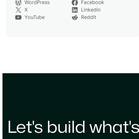
WordPress
Facebook
X
Linkedin
YouTube
Reddit
Let's build what'