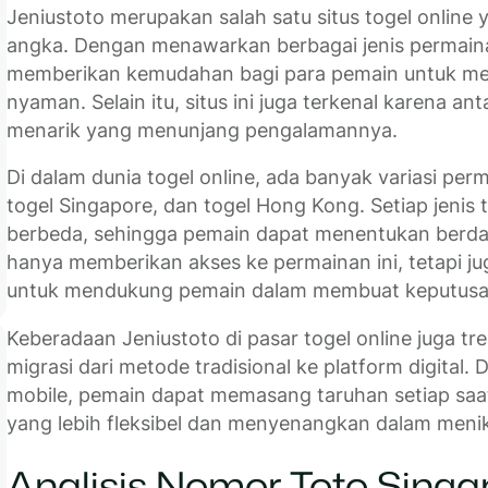
Jeniustoto merupakan salah satu situs togel online
angka. Dengan menawarkan berbagai jenis permainan
memberikan kemudahan bagi para pemain untuk mel
nyaman. Selain itu, situs ini juga terkenal karena an
menarik yang menunjang pengalamannya.
Di dalam dunia togel online, ada banyak variasi perm
togel Singapore, dan togel Hong Kong. Setiap jenis 
berbeda, sehingga pemain dapat menentukan berdas
hanya memberikan akses ke permainan ini, tetapi ju
untuk mendukung pemain dalam membuat keputusa
Keberadaan Jeniustoto di pasar togel online juga 
migrasi dari metode tradisional ke platform digita
mobile, pemain dapat memasang taruhan setiap saa
yang lebih fleksibel dan menyenangkan dalam menik
Analisis Nomor Toto Singa