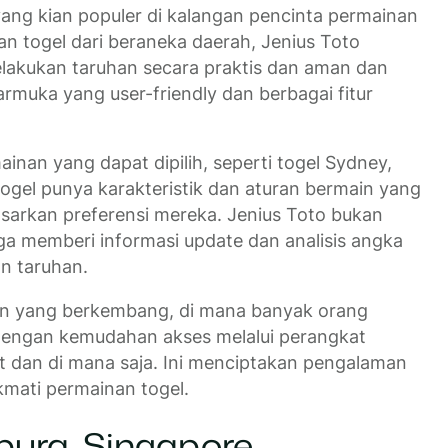
 yang kian populer di kalangan pencinta permainan
 togel dari beraneka daerah, Jenius Toto
akukan taruhan secara praktis dan aman dan
tarmuka yang user-friendly dan berbagai fitur
ainan yang dapat dipilih, seperti togel Sydney,
togel punya karakteristik dan aturan bermain yang
arkan preferensi mereka. Jenius Toto bukan
ga memberi informasi update dan analisis angka
n taruhan.
tren yang berkembang, di mana banyak orang
l. Dengan kemudahan akses melalui perangkat
t dan di mana saja. Ini menciptakan pengalaman
mati permainan togel.
pura, Singapore