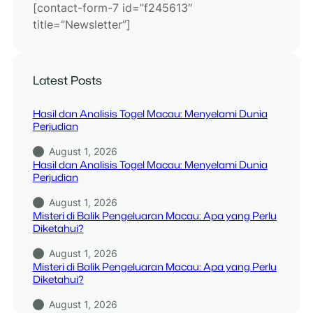
[contact-form-7 id=”f245613″
title=”Newsletter”]
Latest Posts
Hasil dan Analisis Togel Macau: Menyelami Dunia
Perjudian
August 1, 2026
Hasil dan Analisis Togel Macau: Menyelami Dunia
Perjudian
August 1, 2026
Misteri di Balik Pengeluaran Macau: Apa yang Perlu
Diketahui?
August 1, 2026
Misteri di Balik Pengeluaran Macau: Apa yang Perlu
Diketahui?
August 1, 2026