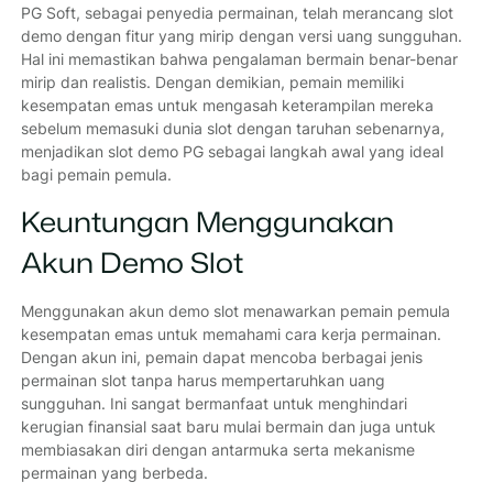
PG Soft, sebagai penyedia permainan, telah merancang slot
demo dengan fitur yang mirip dengan versi uang sungguhan.
Hal ini memastikan bahwa pengalaman bermain benar-benar
mirip dan realistis. Dengan demikian, pemain memiliki
kesempatan emas untuk mengasah keterampilan mereka
sebelum memasuki dunia slot dengan taruhan sebenarnya,
menjadikan slot demo PG sebagai langkah awal yang ideal
bagi pemain pemula.
Keuntungan Menggunakan
Akun Demo Slot
Menggunakan akun demo slot menawarkan pemain pemula
kesempatan emas untuk memahami cara kerja permainan.
Dengan akun ini, pemain dapat mencoba berbagai jenis
permainan slot tanpa harus mempertaruhkan uang
sungguhan. Ini sangat bermanfaat untuk menghindari
kerugian finansial saat baru mulai bermain dan juga untuk
membiasakan diri dengan antarmuka serta mekanisme
permainan yang berbeda.