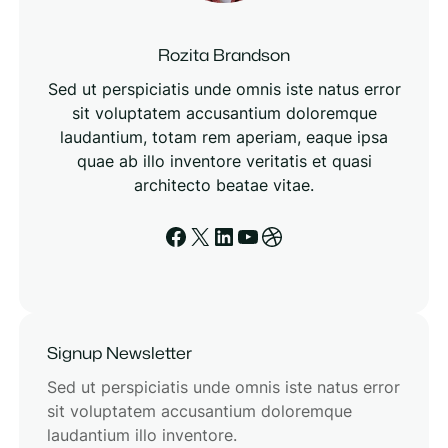
Rozita Brandson
Sed ut perspiciatis unde omnis iste natus error
sit voluptatem accusantium doloremque
laudantium, totam rem aperiam, eaque ipsa
quae ab illo inventore veritatis et quasi
architecto beatae vitae.
Facebook
X
LinkedIn
YouTube
Dribbble
Signup Newsletter
Sed ut perspiciatis unde omnis iste natus error
sit voluptatem accusantium doloremque
laudantium illo inventore.