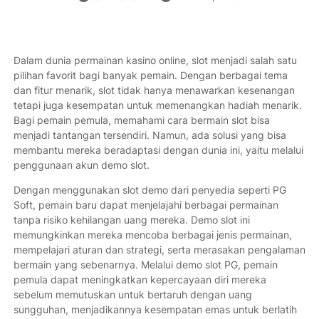
Dalam dunia permainan kasino online, slot menjadi salah satu
pilihan favorit bagi banyak pemain. Dengan berbagai tema
dan fitur menarik, slot tidak hanya menawarkan kesenangan
tetapi juga kesempatan untuk memenangkan hadiah menarik.
Bagi pemain pemula, memahami cara bermain slot bisa
menjadi tantangan tersendiri. Namun, ada solusi yang bisa
membantu mereka beradaptasi dengan dunia ini, yaitu melalui
penggunaan akun demo slot.
Dengan menggunakan slot demo dari penyedia seperti PG
Soft, pemain baru dapat menjelajahi berbagai permainan
tanpa risiko kehilangan uang mereka. Demo slot ini
memungkinkan mereka mencoba berbagai jenis permainan,
mempelajari aturan dan strategi, serta merasakan pengalaman
bermain yang sebenarnya. Melalui demo slot PG, pemain
pemula dapat meningkatkan kepercayaan diri mereka
sebelum memutuskan untuk bertaruh dengan uang
sungguhan, menjadikannya kesempatan emas untuk berlatih