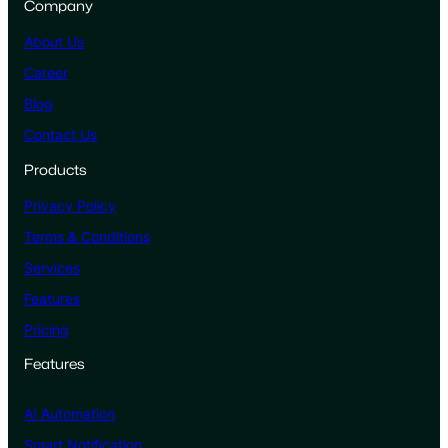
Company
About Us
Career
Blog
Contact Us
Products
Privacy Policy
Terms & Conditions
Services
Features
Pricing
Features
AI Automation
Smart Notification