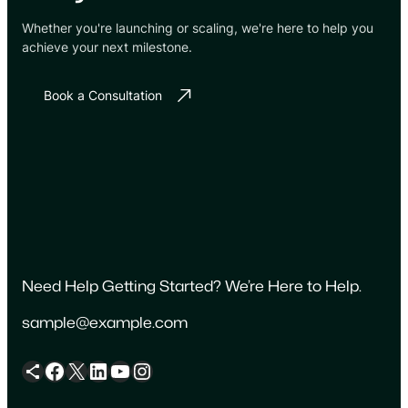
Whether you're launching or scaling, we're here to help you
achieve your next milestone.
Book a Consultation
Need Help Getting Started? We’re Here to Help.
sample@example.com
Share Icon
Facebook
X
LinkedIn
YouTube
Instagram