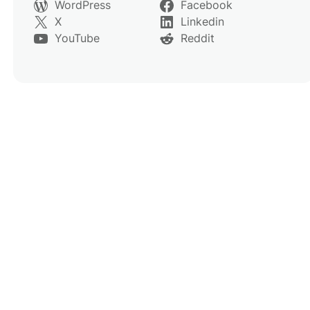
WordPress
Facebook
X
Linkedin
YouTube
Reddit