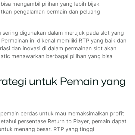
sa mengambil pilihan yang lebih bijak
katkan pengalaman bermain dan peluang
g sering digunakan dalam merujuk pada slot yang
Permainan ini dikenal memiliki RTP yang baik dan
asi dan inovasi di dalam permainan slot akan
atic menawarkan berbagai pilihan yang bisa
rategi untuk Pemain yang
i pemain cerdas untuk mau memaksimalkan profit
tahui persentase Return to Player, pemain dapat
untuk menang besar. RTP yang tinggi