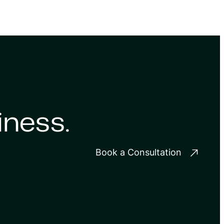
iness.
Book a Consultation