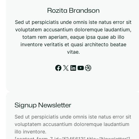
Rozita Brandson
Sed ut perspiciatis unde omnis iste natus error sit
voluptatem accusantium doloremque laudantium,
totam rem aperiam, eaque ipsa quae ab illo
inventore veritatis et quasi architecto beatae
vitae.
Facebook
X
LinkedIn
YouTube
Dribbble
Signup Newsletter
Sed ut perspiciatis unde omnis iste natus error sit
voluptatem accusantium doloremque laudantium
illo inventore.
[contact-form-7 id=”f245613″ title=”Newsletter”]