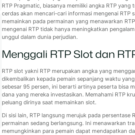
RTP Pragmatic, biasanya memiliki angka RTP yang tr
cerdas akan mencari-cari informasi mengenai RTP
memainkan pada permainan yang menawarkan RTP 
mengenai RTP tidak hanya meningkatkan pengalaman
unggul dalam dunia perjudian.
Menggali RTP Slot dan RTP
RTP slot yakni RTP merupakan angka yang mengga
dikembalikan kepada pemain sepanjang waktu yang 
sebesar 95 persen, ini berarti artinya peserta bisa
dana yang mereka investasikan. Memahami RTP krus
peluang dirinya saat memainkan slot.
Di sisi lain, RTP langsung merujuk pada persentase 
permainan sedang berlangsung. Ini menawarkan tran
memungkinkan para pemain dapat mendapatkan dat