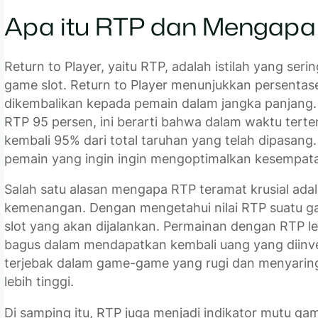
Apa itu RTP dan Mengapa
Return to Player, yaitu RTP, adalah istilah yang ser
game slot. Return to Player menunjukkan persentas
dikembalikan kepada pemain dalam jangka panjang. 
RTP 95 persen, ini berarti bahwa dalam waktu tert
kembali 95% dari total taruhan yang telah dipasan
pemain yang ingin ingin mengoptimalkan kesempa
Salah satu alasan mengapa RTP teramat krusial ada
kemenangan. Dengan mengetahui nilai RTP suatu ga
slot yang akan dijalankan. Permainan dengan RTP l
bagus dalam mendapatkan kembali uang yang diinve
terjebak dalam game-game yang rugi dan menyarin
lebih tinggi.
Di samping itu, RTP juga menjadi indikator mutu gam