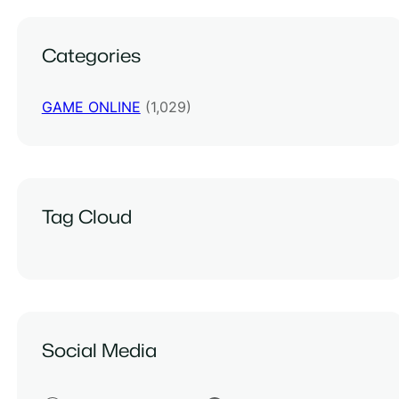
Categories
GAME ONLINE
(1,029)
Tag Cloud
Social Media