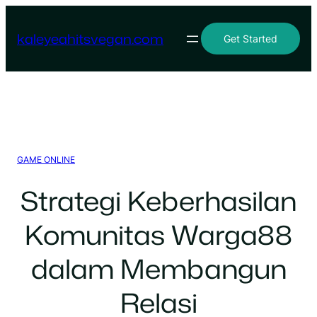
Skip
to
kaleyeahitsvegan.com
Get Started
content
GAME ONLINE
Strategi Keberhasilan
Komunitas Warga88
dalam Membangun
Relasi