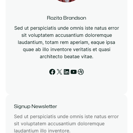
Rozita Brandson
Sed ut perspiciatis unde omnis iste natus error
sit voluptatem accusantium doloremque
laudantium, totam rem aperiam, eaque ipsa
quae ab illo inventore veritatis et quasi
architecto beatae vitae.
Facebook
X
LinkedIn
YouTube
Dribbble
Signup Newsletter
Sed ut perspiciatis unde omnis iste natus error
sit voluptatem accusantium doloremque
laudantium illo inventore.