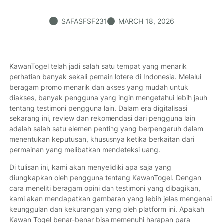
SAFASFSF231
MARCH 18, 2026
KawanTogel telah jadi salah satu tempat yang menarik
perhatian banyak sekali pemain lotere di Indonesia. Melalui
beragam promo menarik dan akses yang mudah untuk
diakses, banyak pengguna yang ingin mengetahui lebih jauh
tentang testimoni pengguna lain. Dalam era digitalisasi
sekarang ini, review dan rekomendasi dari pengguna lain
adalah salah satu elemen penting yang berpengaruh dalam
menentukan keputusan, khususnya ketika berkaitan dari
permainan yang melibatkan mendeteksi uang.
Di tulisan ini, kami akan menyelidiki apa saja yang
diungkapkan oleh pengguna tentang KawanTogel. Dengan
cara meneliti beragam opini dan testimoni yang dibagikan,
kami akan mendapatkan gambaran yang lebih jelas mengenai
keunggulan dan kekurangan yang oleh platform ini. Apakah
Kawan Togel benar-benar bisa memenuhi harapan para