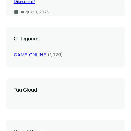
Diketahui?
August 1, 2026
Categories
GAME ONLINE
(1,029)
Tag Cloud