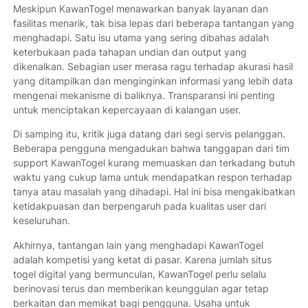
Meskipun KawanTogel menawarkan banyak layanan dan
fasilitas menarik, tak bisa lepas dari beberapa tantangan yang
menghadapi. Satu isu utama yang sering dibahas adalah
keterbukaan pada tahapan undian dan output yang
dikenalkan. Sebagian user merasa ragu terhadap akurasi hasil
yang ditampilkan dan menginginkan informasi yang lebih data
mengenai mekanisme di baliknya. Transparansi ini penting
untuk menciptakan kepercayaan di kalangan user.
Di samping itu, kritik juga datang dari segi servis pelanggan.
Beberapa pengguna mengadukan bahwa tanggapan dari tim
support KawanTogel kurang memuaskan dan terkadang butuh
waktu yang cukup lama untuk mendapatkan respon terhadap
tanya atau masalah yang dihadapi. Hal ini bisa mengakibatkan
ketidakpuasan dan berpengaruh pada kualitas user dari
keseluruhan.
Akhirnya, tantangan lain yang menghadapi KawanTogel
adalah kompetisi yang ketat di pasar. Karena jumlah situs
togel digital yang bermunculan, KawanTogel perlu selalu
berinovasi terus dan memberikan keunggulan agar tetap
berkaitan dan memikat bagi pengguna. Usaha untuk