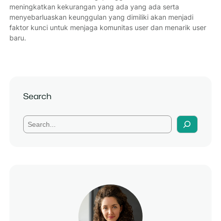
meningkatkan kekurangan yang ada yang ada serta
menyebarluaskan keunggulan yang dimiliki akan menjadi
faktor kunci untuk menjaga komunitas user dan menarik user
baru.
Search
S
e
a
r
c
h