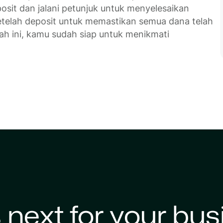
posit dan jalani petunjuk untuk menyelesaikan
etelah deposit untuk memastikan semua dana telah
ah ini, kamu sudah siap untuk menikmati
s next for your bus