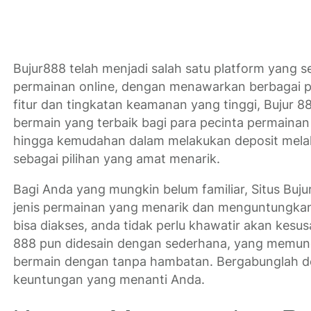
Bujur888 telah menjadi salah satu platform yang 
permainan online, dengan menawarkan berbagai p
fitur dan tingkatan keamanan yang tinggi, Buju
bermain yang terbaik bagi para pecinta permainan
hingga kemudahan dalam melakukan deposit melalu
sebagai pilihan yang amat menarik.
Bagi Anda yang mungkin belum familiar, Situs Bu
jenis permainan yang menarik dan menguntungkan. 
bisa diakses, anda tidak perlu khawatir akan kesus
888 pun didesain dengan sederhana, yang memun
bermain dengan tanpa hambatan. Bergabunglah d
keuntungan yang menanti Anda.