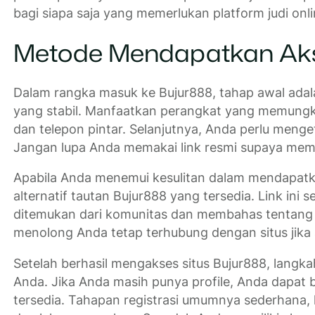
bagi siapa saja yang memerlukan platform judi onli
Metode Mendapatkan Aks
Dalam rangka masuk ke Bujur888, tahap awal ada
yang stabil. Manfaatkan perangkat yang memungki
dan telepon pintar. Selanjutnya, Anda perlu menge
Jangan lupa Anda memakai link resmi supaya me
Apabila Anda menemui kesulitan dalam mendapatka
alternatif tautan Bujur888 yang tersedia. Link ini 
ditemukan dari komunitas dan membahas tentang B
menolong Anda tetap terhubung dengan situs jika
Setelah berhasil mengakses situs Bujur888, langk
Anda. Jika Anda masih punya profile, Anda dapat b
tersedia. Tahapan registrasi umumnya sederhana,