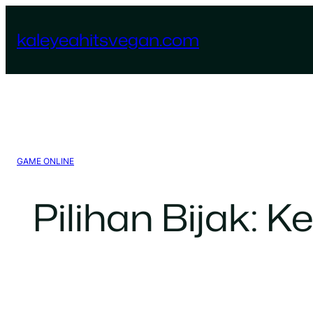
Skip
to
kaleyeahitsvegan.com
content
GAME ONLINE
Pilihan Bijak: