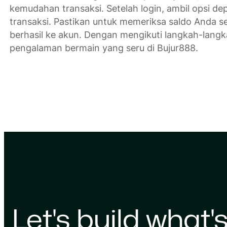
kemudahan transaksi. Setelah login, ambil opsi de
transaksi. Pastikan untuk memeriksa saldo Anda s
berhasil ke akun. Dengan mengikuti langkah-langk
pengalaman bermain yang seru di Bujur888.
Let's build what'