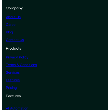
Company
About Us
Career
Blog
Contact Us
Products
Privacy Policy
Terms & Conditions
Services
Features
Pricing
Features
AI Automation