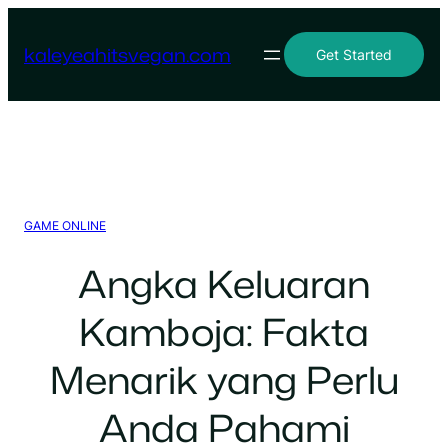
Skip
to
kaleyeahitsvegan.com
Get Started
content
GAME ONLINE
Angka Keluaran
Kamboja: Fakta
Menarik yang Perlu
Anda Pahami