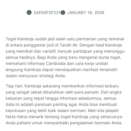
SAFASFSF231
JANUARY 18, 2026
Togel Kamboja sudah jadi salah satu permainan yang terkenal
di antara penggemar judi di Tanah Air. Dengan hasil Kamboja
yang memikat dan variatif, banyak partisipan yang menunggu
semua hasilnya. Bagi Anda yang baru mengenal dunia togel,
memahami informasi Cambodia dan cara kerja undian
langsung Kamboja dapat mendapatkan manfaat tersendiri
dalam menyusun strategi Anda.
Tiap hari, Kamboja sekarang memberikan informasi terbaru
yang sangat sekali dibutuhkan oleh para pemain. Dari angka
keluaran yang tepat hingga informasi sebelumnya, semua
data ini adalah panduan penting agar Anda bisa membuat
keputusan yang lebih baik dalam bermain. Mari kita jelajahi
fakta-fakta menarik tentang togel Kamboja yang seharusnya
Anda pahami untuk memperbaiki pengalaman bermain Anda.