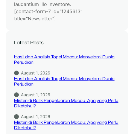
laudantium illo inventore.
[contact-form-7 id=”f245613″
title=”Newsletter”]
Latest Posts
Hasil dan Analisis Togel Macau: Menyelami Dunia
Perjudian
August 1, 2026
Hasil dan Analisis Togel Macau: Menyelami Dunia
Perjudian
August 1, 2026
Misteri di Balik Pengeluaran Macau: Apa yang Perlu
Diketahui?
August 1, 2026
Misteri di Balik Pengeluaran Macau: Apa yang Perlu
Diketahui?