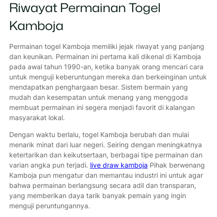
Riwayat Permainan Togel
Kamboja
Permainan togel Kamboja memiliki jejak riwayat yang panjang
dan keunikan. Permainan ini pertama kali dikenal di Kamboja
pada awal tahun 1990-an, ketika banyak orang mencari cara
untuk menguji keberuntungan mereka dan berkeinginan untuk
mendapatkan penghargaan besar. Sistem bermain yang
mudah dan kesempatan untuk menang yang menggoda
membuat permainan ini segera menjadi favorit di kalangan
masyarakat lokal.
Dengan waktu berlalu, togel Kamboja berubah dan mulai
menarik minat dari luar negeri. Seiring dengan meningkatnya
ketertarikan dan keikutsertaan, berbagai tipe permainan dan
varian angka pun terjadi.
live draw kamboja
Pihak berwenang
Kamboja pun mengatur dan memantau industri ini untuk agar
bahwa permainan berlangsung secara adil dan transparan,
yang memberikan daya tarik banyak pemain yang ingin
menguji peruntungannya.