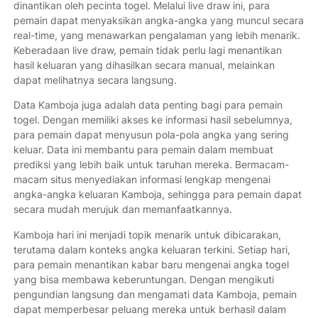
dinantikan oleh pecinta togel. Melalui live draw ini, para
pemain dapat menyaksikan angka-angka yang muncul secara
real-time, yang menawarkan pengalaman yang lebih menarik.
Keberadaan live draw, pemain tidak perlu lagi menantikan
hasil keluaran yang dihasilkan secara manual, melainkan
dapat melihatnya secara langsung.
Data Kamboja juga adalah data penting bagi para pemain
togel. Dengan memiliki akses ke informasi hasil sebelumnya,
para pemain dapat menyusun pola-pola angka yang sering
keluar. Data ini membantu para pemain dalam membuat
prediksi yang lebih baik untuk taruhan mereka. Bermacam-
macam situs menyediakan informasi lengkap mengenai
angka-angka keluaran Kamboja, sehingga para pemain dapat
secara mudah merujuk dan memanfaatkannya.
Kamboja hari ini menjadi topik menarik untuk dibicarakan,
terutama dalam konteks angka keluaran terkini. Setiap hari,
para pemain menantikan kabar baru mengenai angka togel
yang bisa membawa keberuntungan. Dengan mengikuti
pengundian langsung dan mengamati data Kamboja, pemain
dapat memperbesar peluang mereka untuk berhasil dalam