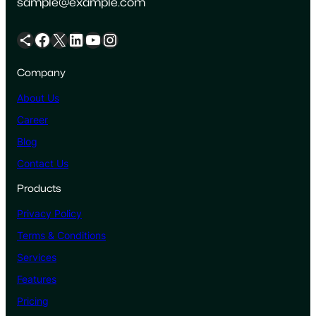
sample@example.com
Share Icon
Facebook
X
LinkedIn
YouTube
Instagram
Company
About Us
Career
Blog
Contact Us
Products
Privacy Policy
Terms & Conditions
Services
Features
Pricing