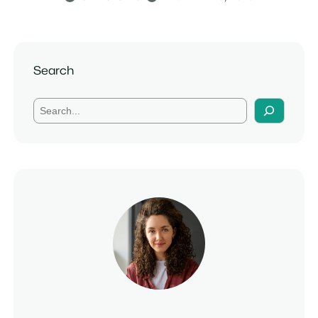
Search
S
e
a
r
c
h