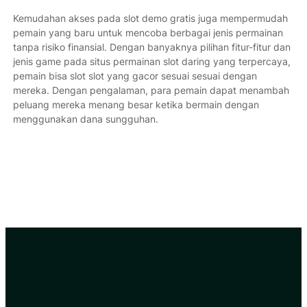
Kemudahan akses pada slot demo gratis juga mempermudah
pemain yang baru untuk mencoba berbagai jenis permainan
tanpa risiko finansial. Dengan banyaknya pilihan fitur-fitur dan
jenis game pada situs permainan slot daring yang terpercaya,
pemain bisa slot slot yang gacor sesuai sesuai dengan
mereka. Dengan pengalaman, para pemain dapat menambah
peluang mereka menang besar ketika bermain dengan
menggunakan dana sungguhan.