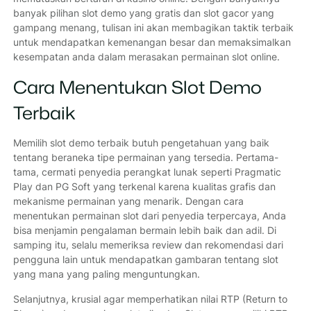
banyak pilihan slot demo yang gratis dan slot gacor yang
gampang menang, tulisan ini akan membagikan taktik terbaik
untuk mendapatkan kemenangan besar dan memaksimalkan
kesempatan anda dalam merasakan permainan slot online.
Cara Menentukan Slot Demo
Terbaik
Memilih slot demo terbaik butuh pengetahuan yang baik
tentang beraneka tipe permainan yang tersedia. Pertama-
tama, cermati penyedia perangkat lunak seperti Pragmatic
Play dan PG Soft yang terkenal karena kualitas grafis dan
mekanisme permainan yang menarik. Dengan cara
menentukan permainan slot dari penyedia terpercaya, Anda
bisa menjamin pengalaman bermain lebih baik dan adil. Di
samping itu, selalu memeriksa review dan rekomendasi dari
pengguna lain untuk mendapatkan gambaran tentang slot
yang mana yang paling menguntungkan.
Selanjutnya, krusial agar memperhatikan nilai RTP (Return to