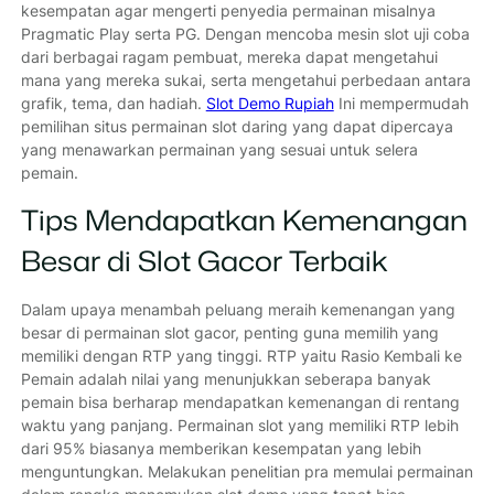
kesempatan agar mengerti penyedia permainan misalnya
Pragmatic Play serta PG. Dengan mencoba mesin slot uji coba
dari berbagai ragam pembuat, mereka dapat mengetahui
mana yang mereka sukai, serta mengetahui perbedaan antara
grafik, tema, dan hadiah.
Slot Demo Rupiah
Ini mempermudah
pemilihan situs permainan slot daring yang dapat dipercaya
yang menawarkan permainan yang sesuai untuk selera
pemain.
Tips Mendapatkan Kemenangan
Besar di Slot Gacor Terbaik
Dalam upaya menambah peluang meraih kemenangan yang
besar di permainan slot gacor, penting guna memilih yang
memiliki dengan RTP yang tinggi. RTP yaitu Rasio Kembali ke
Pemain adalah nilai yang menunjukkan seberapa banyak
pemain bisa berharap mendapatkan kemenangan di rentang
waktu yang panjang. Permainan slot yang memiliki RTP lebih
dari 95% biasanya memberikan kesempatan yang lebih
menguntungkan. Melakukan penelitian pra memulai permainan