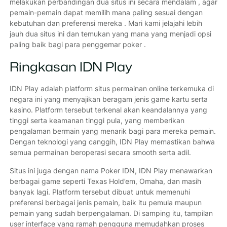
melakukan perbandingan dua situs ini secara mendalam , agar
pemain-pemain dapat memilih mana paling sesuai dengan
kebutuhan dan preferensi mereka . Mari kami jelajahi lebih
jauh dua situs ini dan temukan yang mana yang menjadi opsi
paling baik bagi para penggemar poker .
Ringkasan IDN Play
IDN Play adalah platform situs permainan online terkemuka di
negara ini yang menyajikan beragam jenis game kartu serta
kasino. Platform tersebut terkenal akan keandalannya yang
tinggi serta keamanan tinggi pula, yang memberikan
pengalaman bermain yang menarik bagi para mereka pemain.
Dengan teknologi yang canggih, IDN Play memastikan bahwa
semua permainan beroperasi secara smooth serta adil.
Situs ini juga dengan nama Poker IDN, IDN Play menawarkan
berbagai game seperti Texas Hold’em, Omaha, dan masih
banyak lagi. Platform tersebut dibuat untuk memenuhi
preferensi berbagai jenis pemain, baik itu pemula maupun
pemain yang sudah berpengalaman. Di samping itu, tampilan
user interface yang ramah pengguna memudahkan proses