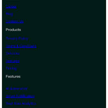
Career
Blog
Contact Us
Products
Privacy Policy
Terms & Conditions
Services
Features
Pricing
Features
AI Automation
Smart Notification
Real-time Analytics