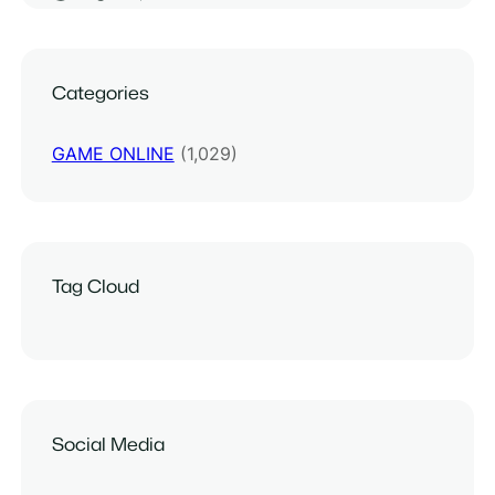
Categories
GAME ONLINE
(1,029)
Tag Cloud
Social Media