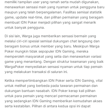
memiliki tampilan user yang ramah serta mudah digunakan,
menawarkan sensasi main yang nyaman untuk pengguna baru
maupun yang telah berpengalaman. Fasilitas semisal statistik
game, update real-time, dan pilihan permainan yang beragam
membuat IDN Poker menjadi pilihan yang sangat menarik
untuk banyak pengguna.
Di sisi lain, Warga juga memberikan sensasi bermain yang
melalui ciri-ciri spesial semisal dukungan chat langsung dan
beragam bonus untuk member yang baru. Meskipun Warga
Poker mungkin tidak sepopuler IDN Gaming, mereka
memperoleh masyarakat yang setia dan menawarkan variasi
game yang menantang. Dengan struktur keamanan yang baik
WargaPoker menyediakan sensasi nyaman untuk tiap pemain
yang melakukan transaksi di saluran ini.
Ketika mempertimbangkan IDN Poker serta IDN Gaming, vital
untuk melihat yang berbeda pada tawaran permainan dan
dukungan bantuan nasabah. IDN Poker kerap kali pilihan
untuk para pemain yang mencari permacaman permainan
yang sedangkan IDN Gaming memberikan kemudahan akses
serta kestabilan. Pilihan di antara kedua opsi ini dapat