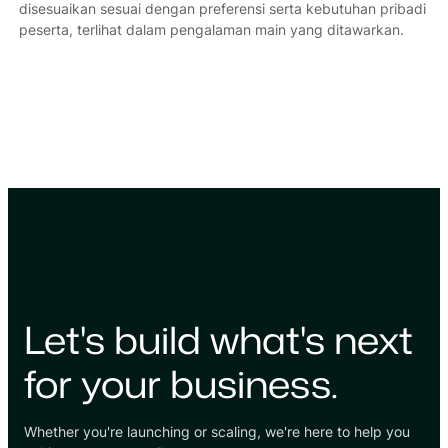
disesuaikan sesuai dengan preferensi serta kebutuhan pribadi
peserta, terlihat dalam pengalaman main yang ditawarkan.
Let's build what's next
for your business.
Whether you're launching or scaling, we're here to help you