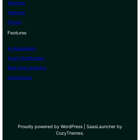
Services
Features
Pricing
Features
AI Automation
Smart Notification
Real-time Analytics
Integrations
Proudly powered by WordPress | SaasLauncher by
CozyThemes.