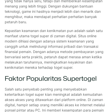
yang tidak hanya seru, tetapi dan memberikan kesempatan
menang yang lebih tinggi. Dengan dukungan bantuan
teknologi, game ini hasilnya menjadi lebih dan menarik dan
menghibur, maka mendapat perhatian perhatian banyak
petaruh baru.
Kepastian keamanan dan kenikmatan pun adalah salah satu
manfaat utama togel super di zaman digital. Situs online
modern dihiasi dengan adanya sistem keamanan yang
canggih untuk melindungi informasi pribadi dan transaksi
finansial pemain. Dengan adanya metode pembayaran yang
bervariasi serta praktis, petaruh dapat merasa aman ketika
melakukan taruhannya, meningkatkan keyakinan dan
kenikmatan mereka terhadap togel super.
Faktor Popularitas Supertogel
Salah satu penyebab penting yang menyebabkan
ketertarikan togel super kian meningkat adalah kemudahan
akses akses yang ditawarkan dari platform online. Di zaman
digital, hampir setiap orang memiliki akses ke internet melalui
ponsel pintar atau PC. Ini memberi kesempatan para pemain