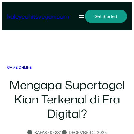
Skip
to
kaleyeahitsvegan.com
Get Started
content
GAME ONLINE
Mengapa Supertogel
Kian Terkenal di Era
Digital?
SAFASFSF231
DECEMBER 2, 2025