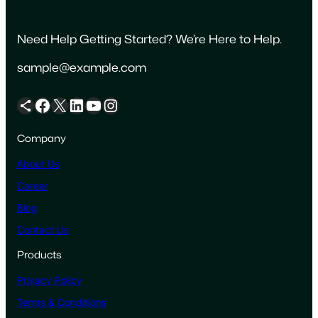
Need Help Getting Started? We’re Here to Help.
sample@example.com
Share Icon
Facebook
X
LinkedIn
YouTube
Instagram
Company
About Us
Career
Blog
Contact Us
Products
Privacy Policy
Terms & Conditions