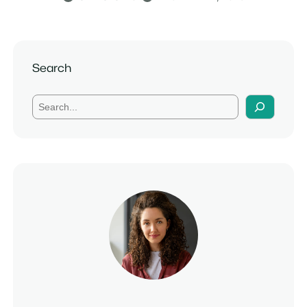
Search
S
e
a
r
c
h