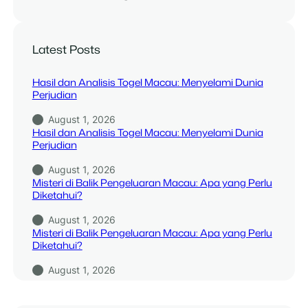
Latest Posts
Hasil dan Analisis Togel Macau: Menyelami Dunia
Perjudian
August 1, 2026
Hasil dan Analisis Togel Macau: Menyelami Dunia
Perjudian
August 1, 2026
Misteri di Balik Pengeluaran Macau: Apa yang Perlu
Diketahui?
August 1, 2026
Misteri di Balik Pengeluaran Macau: Apa yang Perlu
Diketahui?
August 1, 2026