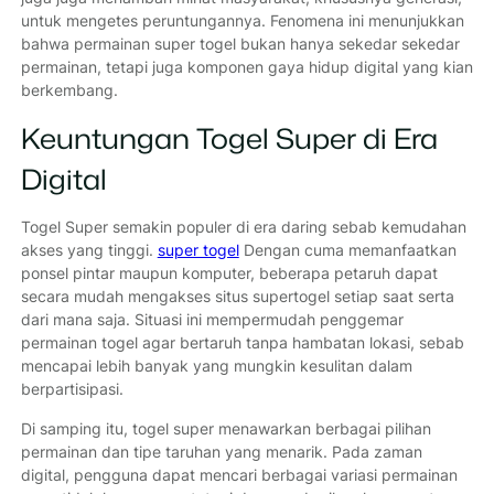
untuk mengetes peruntungannya. Fenomena ini menunjukkan
bahwa permainan super togel bukan hanya sekedar sekedar
permainan, tetapi juga komponen gaya hidup digital yang kian
berkembang.
Keuntungan Togel Super di Era
Digital
Togel Super semakin populer di era daring sebab kemudahan
akses yang tinggi.
super togel
Dengan cuma memanfaatkan
ponsel pintar maupun komputer, beberapa petaruh dapat
secara mudah mengakses situs supertogel setiap saat serta
dari mana saja. Situasi ini mempermudah penggemar
permainan togel agar bertaruh tanpa hambatan lokasi, sebab
mencapai lebih banyak yang mungkin kesulitan dalam
berpartisipasi.
Di samping itu, togel super menawarkan berbagai pilihan
permainan dan tipe taruhan yang menarik. Pada zaman
digital, pengguna dapat mencari berbagai variasi permainan