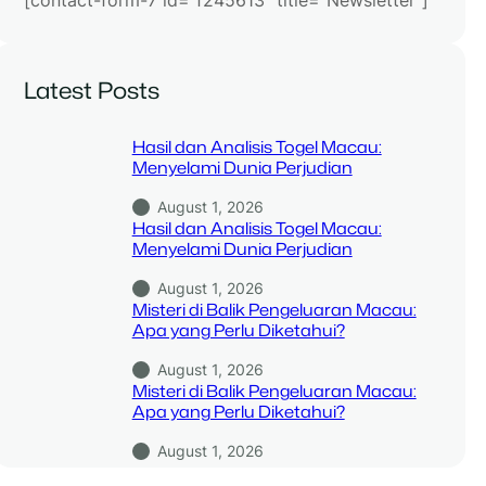
Latest Posts
Hasil dan Analisis Togel Macau:
Menyelami Dunia Perjudian
August 1, 2026
Hasil dan Analisis Togel Macau:
Menyelami Dunia Perjudian
August 1, 2026
Misteri di Balik Pengeluaran Macau:
Apa yang Perlu Diketahui?
August 1, 2026
Misteri di Balik Pengeluaran Macau:
Apa yang Perlu Diketahui?
August 1, 2026