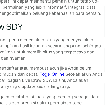
eperti ini dapat membantu pemain untuk tetap up-
 permainan yang lebih informatif. Integrasi data
mengoptimalkan peluang keberhasilan para pemain.
aw SDY
nda perlu menemukan situs yang menyediakan
nampilkan hasil keluaran secara langsung, sehingga
astikan untuk memilih situs yang terpercaya dan
n dan nyaman.
mendaftar atau membuat akun jika Anda belum
up mudah dan cepat.
Togel Online
Setelah akun Anda
ari bagian Live Draw SDY. Di sini, Anda akan
ran yang diupdate secara langsung.
ga mencatat hasil-hasil yang penting sebagai data
alisis dan prediksi dalam permainan togel