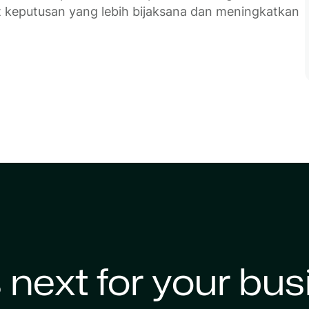
t keputusan yang lebih bijaksana dan meningkatkan
s next for your bus