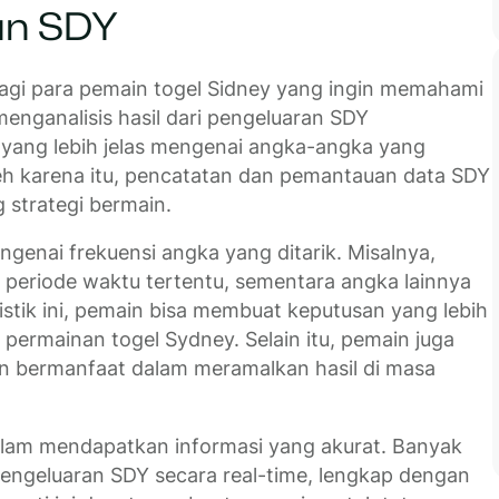
ran SDY
agi para pemain togel Sidney yang ingin memahami
enganalisis hasil dari pengeluaran SDY
ang lebih jelas mengenai angka-angka yang
Oleh karena itu, pencatatan dan pemantauan data SDY
 strategi bermain.
ngenai frekuensi angka yang ditarik. Misalnya,
 periode waktu tertentu, sementara angka lainnya
stik ini, pemain bisa membuat keputusan yang lebih
permainan togel Sydney. Selain itu, pemain juga
in bermanfaat dalam meramalkan hasil di masa
alam mendapatkan informasi yang akurat. Banyak
 pengeluaran SDY secara real-time, lengkap dengan