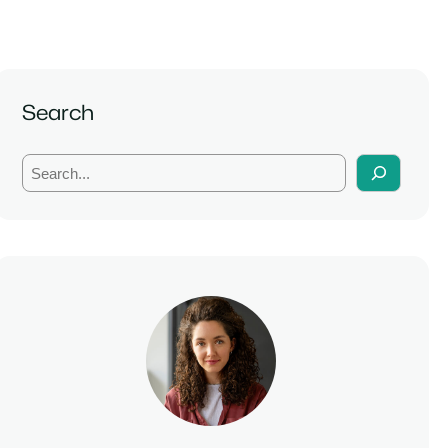
Search
S
e
a
r
c
h