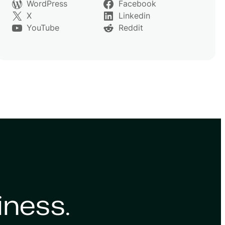
WordPress
Facebook
X
Linkedin
YouTube
Reddit
iness.