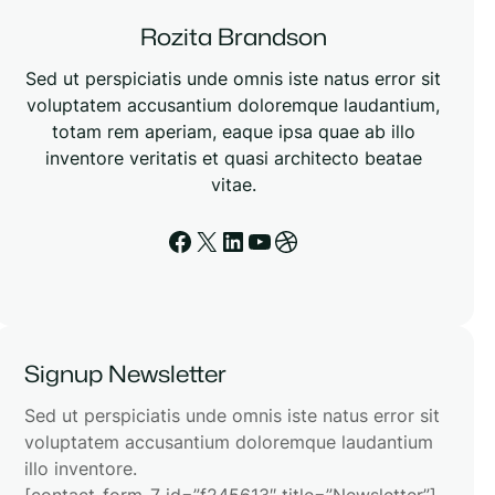
Rozita Brandson
Sed ut perspiciatis unde omnis iste natus error sit
voluptatem accusantium doloremque laudantium,
totam rem aperiam, eaque ipsa quae ab illo
inventore veritatis et quasi architecto beatae
vitae.
Facebook
X
LinkedIn
YouTube
Dribbble
Signup Newsletter
Sed ut perspiciatis unde omnis iste natus error sit
voluptatem accusantium doloremque laudantium
illo inventore.
[contact-form-7 id=”f245613″ title=”Newsletter”]