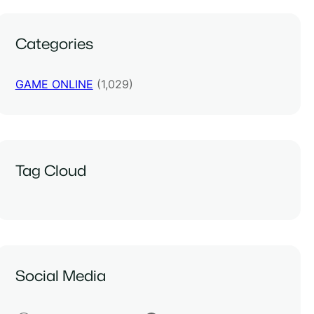
Categories
GAME ONLINE
(1,029)
Tag Cloud
Social Media