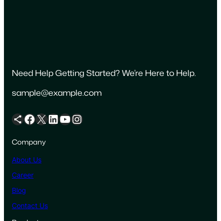
Need Help Getting Started? We’re Here to Help.
sample@example.com
Share Icon
Facebook
X
LinkedIn
YouTube
Instagram
Company
About Us
Career
Blog
Contact Us