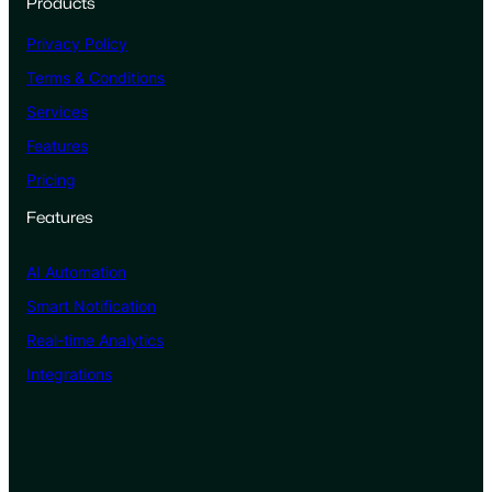
Products
Privacy Policy
Terms & Conditions
Services
Features
Pricing
Features
AI Automation
Smart Notification
Real-time Analytics
Integrations