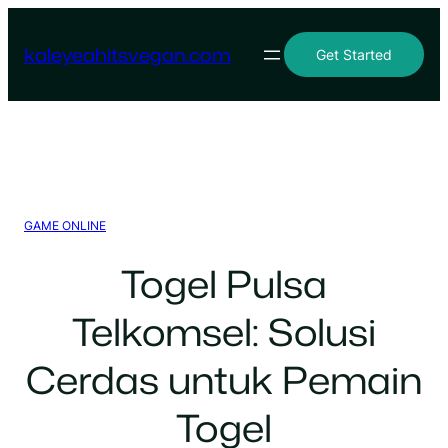
Skip
to
kaleyeahitsvegan.com
Get Started
content
GAME ONLINE
Togel Pulsa
Telkomsel: Solusi
Cerdas untuk Pemain
Togel