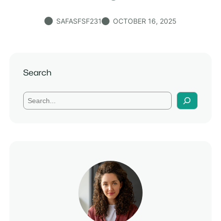
SAFASFSF231
OCTOBER 16, 2025
Search
S
e
a
r
c
h