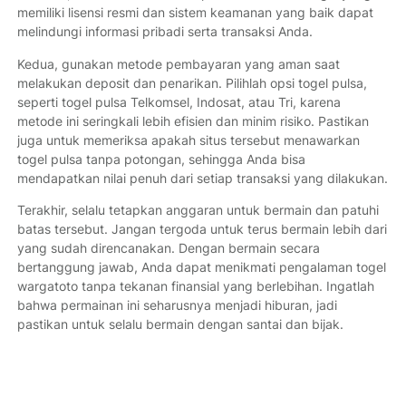
memiliki lisensi resmi dan sistem keamanan yang baik dapat
melindungi informasi pribadi serta transaksi Anda.
Kedua, gunakan metode pembayaran yang aman saat
melakukan deposit dan penarikan. Pilihlah opsi togel pulsa,
seperti togel pulsa Telkomsel, Indosat, atau Tri, karena
metode ini seringkali lebih efisien dan minim risiko. Pastikan
juga untuk memeriksa apakah situs tersebut menawarkan
togel pulsa tanpa potongan, sehingga Anda bisa
mendapatkan nilai penuh dari setiap transaksi yang dilakukan.
Terakhir, selalu tetapkan anggaran untuk bermain dan patuhi
batas tersebut. Jangan tergoda untuk terus bermain lebih dari
yang sudah direncanakan. Dengan bermain secara
bertanggung jawab, Anda dapat menikmati pengalaman togel
wargatoto tanpa tekanan finansial yang berlebihan. Ingatlah
bahwa permainan ini seharusnya menjadi hiburan, jadi
pastikan untuk selalu bermain dengan santai dan bijak.