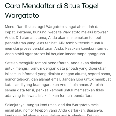
Cara Mendaftar di Situs Togel
Wargatoto
Mendaftar di situs togel Wargatoto sangatlah mudah dan
cepat. Pertama, kunjungi website Wargatoto melalui browser
Anda. Di halaman utama, Anda akan menemukan tombol
pendaftaran yang jelas terlihat. Klik tombol tersebut untuk
memulai proses pendaftaran Anda. Pastikan koneksi internet
Anda stabil agar proses ini berjalan lancar tanpa gangguan.
Setelah mengklik tombol pendaftaran, Anda akan diminta
untuk mengisi formulir dengan data pribadi yang diperlukan.
Isi semua informasi yang diminta dengan akurat, seperti nama,
nomor telepon, dan alamat email. Jangan lupa untuk membuat
kata sandi yang kuat agar akun Anda lebih aman. Setelah
semua data terisi, periksa kembali untuk memastikan tidak
ada yang terlewat, lalu kirimkan formulir pendaftaran.
Selanjutnya, tunggu konfirmasi dari tim Wargatoto melalui
email atau nomor telepon yang Anda daftarkan. Biasanya,
konfirmasi ini akan dikirim dalam waktu singkat. Setelah