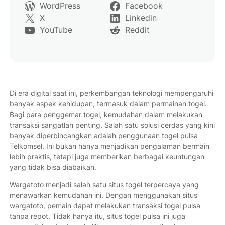
WordPress
Facebook
X
Linkedin
YouTube
Reddit
Di era digital saat ini, perkembangan teknologi mempengaruhi
banyak aspek kehidupan, termasuk dalam permainan togel.
Bagi para penggemar togel, kemudahan dalam melakukan
transaksi sangatlah penting. Salah satu solusi cerdas yang kini
banyak diperbincangkan adalah penggunaan togel pulsa
Telkomsel. Ini bukan hanya menjadikan pengalaman bermain
lebih praktis, tetapi juga memberikan berbagai keuntungan
yang tidak bisa diabaikan.
Wargatoto menjadi salah satu situs togel terpercaya yang
menawarkan kemudahan ini. Dengan menggunakan situs
wargatoto, pemain dapat melakukan transaksi togel pulsa
tanpa repot. Tidak hanya itu, situs togel pulsa ini juga