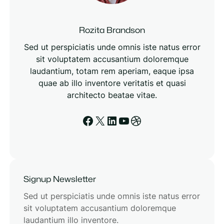
Rozita Brandson
Sed ut perspiciatis unde omnis iste natus error
sit voluptatem accusantium doloremque
laudantium, totam rem aperiam, eaque ipsa
quae ab illo inventore veritatis et quasi
architecto beatae vitae.
Facebook
X
LinkedIn
YouTube
Dribbble
Signup Newsletter
Sed ut perspiciatis unde omnis iste natus error
sit voluptatem accusantium doloremque
laudantium illo inventore.