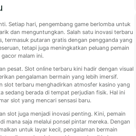
u
henti. Setiap hari, pengembang game berlomba untuk
ik dan menguntungkan. Salah satu inovasi terbaru
ks, termasuk putaran gratis dengan pengganda yang
keseruan, tetapi juga meningkatkan peluang pemain
 gacor malam ini.
an pesat. Slot online terbaru kini hadir dengan visual
ikan pengalaman bermain yang lebih imersif.
 slot terbaru menghadirkan atmosfer kasino yang
sedang berada di tempat perjudian fisik. Hal ini
ar slot yang mencari sensasi baru.
an slot juga menjadi inovasi penting. Kini, pemain
 di mana saja melalui ponsel pintar mereka. Dengan
imalkan untuk layar kecil, pengalaman bermain