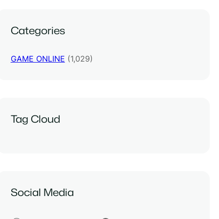
Categories
GAME ONLINE
(1,029)
Tag Cloud
Social Media