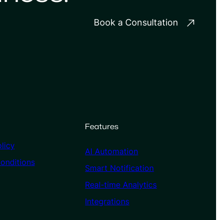
Book a Consultation
Features
licy
AI Automation
onditions
Smart Notification
Real-time Analytics
Integrations