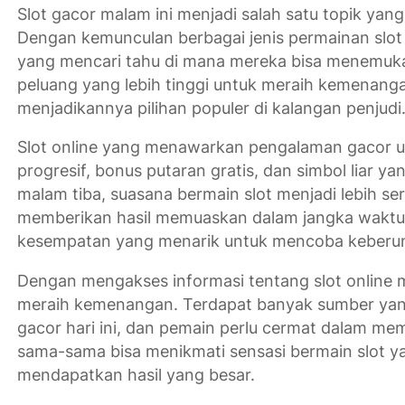
Slot gacor malam ini menjadi salah satu topik yang
Dengan kemunculan berbagai jenis permainan slo
yang mencari tahu di mana mereka bisa menemuka
peluang yang lebih tinggi untuk meraih kemenanga
menjadikannya pilihan populer di kalangan penjudi
Slot online yang menawarkan pengalaman gacor umu
progresif, bonus putaran gratis, dan simbol liar 
malam tiba, suasana bermain slot menjadi lebih s
memberikan hasil memuaskan dalam jangka waktu 
kesempatan yang menarik untuk mencoba keberu
Dengan mengakses informasi tentang slot online 
meraih kemenangan. Terdapat banyak sumber yan
gacor hari ini, dan pemain perlu cermat dalam m
sama-sama bisa menikmati sensasi bermain slot
mendapatkan hasil yang besar.