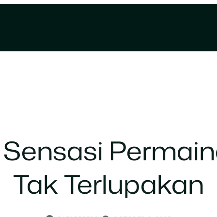
i: Sensasi Permai
Tak Terlupakan