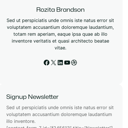
Rozita Brandson
Sed ut perspiciatis unde omnis iste natus error sit
voluptatem accusantium doloremque laudantium,
totam rem aperiam, eaque ipsa quae ab illo
inventore veritatis et quasi architecto beatae
vitae.
Facebook
X
LinkedIn
YouTube
Dribbble
Signup Newsletter
Sed ut perspiciatis unde omnis iste natus error sit
voluptatem accusantium doloremque laudantium
illo inventore.
[contact-form-7 id=”f245613″ title=”Newsletter”]