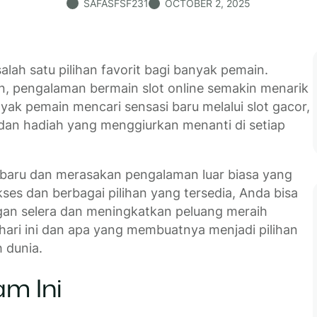
SAFASFSF231
OCTOBER 2, 2025
alah satu pilihan favorit bagi banyak pemain.
, pengalaman bermain slot online semakin menarik
k pemain mencari sensasi baru melalui slot gacor,
dan hadiah yang menggiurkan menanti di setiap
terbaru dan merasakan pengalaman luar biasa yang
ses dan berbagai pilihan yang tersedia, Anda bisa
gan selera dan meningkatkan peluang meraih
r hari ini dan apa yang membuatnya menjadi pilihan
 dunia.
m Ini