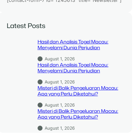
Latest Posts
Hasil dan Analisis Togel Macau:
Menyelami Dunia Perjudian
August 1, 2026
Hasil dan Analisis Togel Macau:
Menyelami Dunia Perjudian
August 1, 2026
Misteri di Balik Pengeluaran Macau:
Apa yang Perlu Diketahui?
August 1, 2026
Misteri di Balik Pengeluaran Macau:
Apa yang Perlu Diketahui?
August 1, 2026