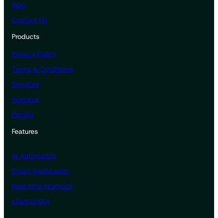
Blog
Contact Us
Products
Privacy Policy
Terms & Conditions
Services
Features
Pricing
Features
AI Automation
Smart Notification
Real-time Analytics
Integrations