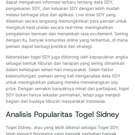
dapat mengakses informasi terbaru tentang data SDY,
pengeluaran SDY, dan keluaran SDY dengan lebih mudah
melalui berbagai situs dan aplikasi. Live draw SDY yang
disiarkan secara langsung memungkinkan para pemain untuk
mengikuti hasil undian secara real-time, meningkatkan
pengalaman bermain dan menambah rasa excitement. Seiring
dengan itu, banyak komunitas online yang terbentuk, di mana
pemain dapat berbagi prediksi dan strategi.
Keberadaan togel SDY juga didorong oleh kepopuleran angka
sebagai bentuk hiburan dan harapan yang sering dimainkan
dalam kehidupan sehari-hari masyarakat. Selain faktor
keberuntungan, pemain sering kali menganalisis data SDY
untuk meningkatkan peluang mereka memenangkan sdy
prize. Dengan semakin banyaknya minat dan partisipasi, togel
SDY bukan hanya sekadar permainan, tetapi juga menjadi
bagian dari budaya hiburan masyarakat Indonesia.
Analisis Popularitas Togel Sidney
Togel Sidney, atau yang lebih dikenal sebagai Togel SDY,
telah menjadi fenomena yang menarik perhatian banyak