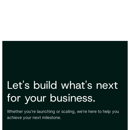
Let's build what's next
for your business.
Whether you're launching or scaling, we're here to help you
achieve your next milestone.