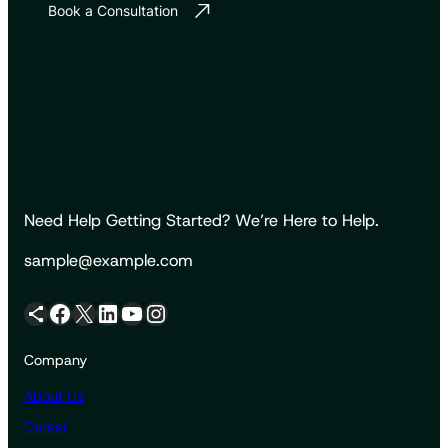
Book a Consultation
Need Help Getting Started? We’re Here to Help.
sample@example.com
Share Icon
Facebook
X
LinkedIn
YouTube
Instagram
Company
About Us
Career