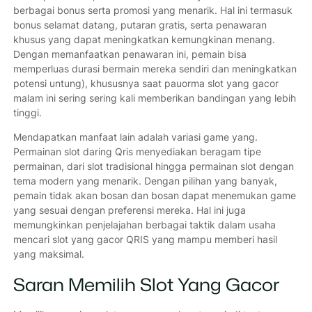
berbagai bonus serta promosi yang menarik. Hal ini termasuk
bonus selamat datang, putaran gratis, serta penawaran
khusus yang dapat meningkatkan kemungkinan menang.
Dengan memanfaatkan penawaran ini, pemain bisa
memperluas durasi bermain mereka sendiri dan meningkatkan
potensi untung), khususnya saat pauorma slot yang gacor
malam ini sering sering kali memberikan bandingan yang lebih
tinggi.
Mendapatkan manfaat lain adalah variasi game yang.
Permainan slot daring Qris menyediakan beragam tipe
permainan, dari slot tradisional hingga permainan slot dengan
tema modern yang menarik. Dengan pilihan yang banyak,
pemain tidak akan bosan dan bosan dapat menemukan game
yang sesuai dengan preferensi mereka. Hal ini juga
memungkinkan penjelajahan berbagai taktik dalam usaha
mencari slot yang gacor QRIS yang mampu memberi hasil
yang maksimal.
Saran Memilih Slot Yang Gacor