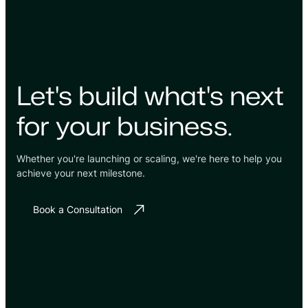
Let's build what's next
for your business.
Whether you're launching or scaling, we're here to help you
achieve your next milestone.
Book a Consultation