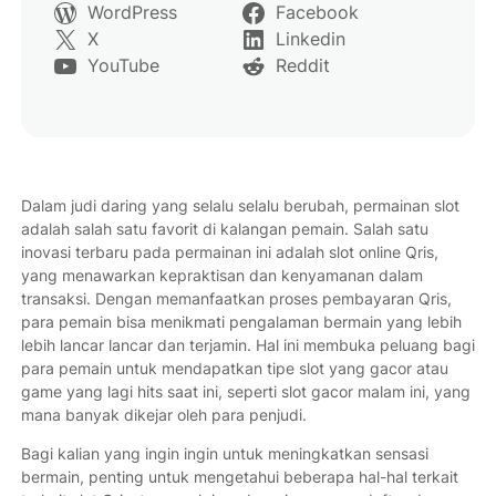
WordPress
Facebook
X
Linkedin
YouTube
Reddit
Dalam judi daring yang selalu selalu berubah, permainan slot
adalah salah satu favorit di kalangan pemain. Salah satu
inovasi terbaru pada permainan ini adalah slot online Qris,
yang menawarkan kepraktisan dan kenyamanan dalam
transaksi. Dengan memanfaatkan proses pembayaran Qris,
para pemain bisa menikmati pengalaman bermain yang lebih
lebih lancar lancar dan terjamin. Hal ini membuka peluang bagi
para pemain untuk mendapatkan tipe slot yang gacor atau
game yang lagi hits saat ini, seperti slot gacor malam ini, yang
mana banyak dikejar oleh para penjudi.
Bagi kalian yang ingin ingin untuk meningkatkan sensasi
bermain, penting untuk mengetahui beberapa hal-hal terkait