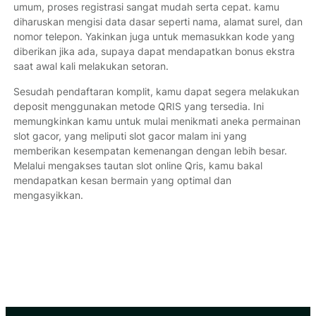
umum, proses registrasi sangat mudah serta cepat. kamu
diharuskan mengisi data dasar seperti nama, alamat surel, dan
nomor telepon. Yakinkan juga untuk memasukkan kode yang
diberikan jika ada, supaya dapat mendapatkan bonus ekstra
saat awal kali melakukan setoran.
Sesudah pendaftaran komplit, kamu dapat segera melakukan
deposit menggunakan metode QRIS yang tersedia. Ini
memungkinkan kamu untuk mulai menikmati aneka permainan
slot gacor, yang meliputi slot gacor malam ini yang
memberikan kesempatan kemenangan dengan lebih besar.
Melalui mengakses tautan slot online Qris, kamu bakal
mendapatkan kesan bermain yang optimal dan
mengasyikkan.