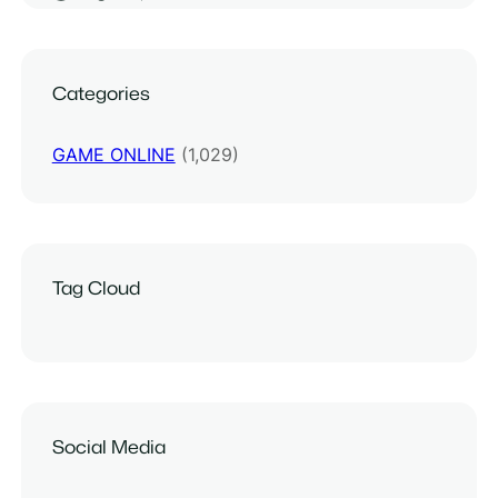
Categories
GAME ONLINE
(1,029)
Tag Cloud
Social Media