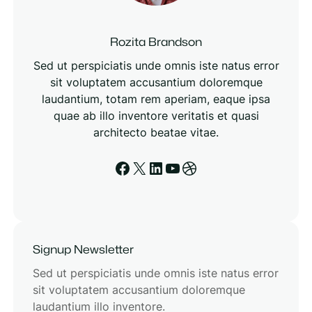
Rozita Brandson
Sed ut perspiciatis unde omnis iste natus error
sit voluptatem accusantium doloremque
laudantium, totam rem aperiam, eaque ipsa
quae ab illo inventore veritatis et quasi
architecto beatae vitae.
Facebook
X
LinkedIn
YouTube
Dribbble
Signup Newsletter
Sed ut perspiciatis unde omnis iste natus error
sit voluptatem accusantium doloremque
laudantium illo inventore.