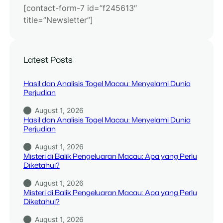
[contact-form-7 id=”f245613″
title=”Newsletter”]
Latest Posts
Hasil dan Analisis Togel Macau: Menyelami Dunia
Perjudian
August 1, 2026
Hasil dan Analisis Togel Macau: Menyelami Dunia
Perjudian
August 1, 2026
Misteri di Balik Pengeluaran Macau: Apa yang Perlu
Diketahui?
August 1, 2026
Misteri di Balik Pengeluaran Macau: Apa yang Perlu
Diketahui?
August 1, 2026