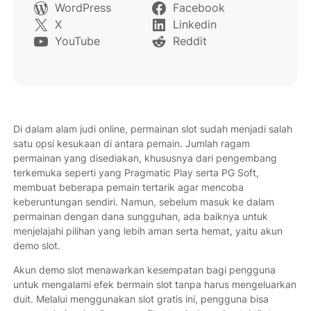
WordPress
Facebook
X
Linkedin
YouTube
Reddit
Di dalam alam judi online, permainan slot sudah menjadi salah
satu opsi kesukaan di antara pemain. Jumlah ragam
permainan yang disediakan, khususnya dari pengembang
terkemuka seperti yang Pragmatic Play serta PG Soft,
membuat beberapa pemain tertarik agar mencoba
keberuntungan sendiri. Namun, sebelum masuk ke dalam
permainan dengan dana sungguhan, ada baiknya untuk
menjelajahi pilihan yang lebih aman serta hemat, yaitu akun
demo slot.
Akun demo slot menawarkan kesempatan bagi pengguna
untuk mengalami efek bermain slot tanpa harus mengeluarkan
duit. Melalui menggunakan slot gratis ini, pengguna bisa