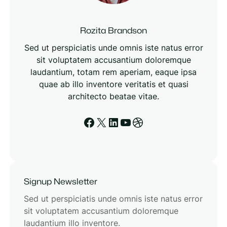
Rozita Brandson
Sed ut perspiciatis unde omnis iste natus error
sit voluptatem accusantium doloremque
laudantium, totam rem aperiam, eaque ipsa
quae ab illo inventore veritatis et quasi
architecto beatae vitae.
Facebook
X
LinkedIn
YouTube
Dribbble
Signup Newsletter
Sed ut perspiciatis unde omnis iste natus error
sit voluptatem accusantium doloremque
laudantium illo inventore.