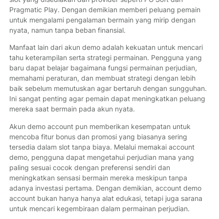
Pragmatic Play. Dengan demikian memberi peluang pemain
untuk mengalami pengalaman bermain yang mirip dengan
nyata, namun tanpa beban finansial.
Manfaat lain dari akun demo adalah kekuatan untuk mencari
tahu keterampilan serta strategi permainan. Pengguna yang
baru dapat belajar bagaimana fungsi permainan perjudian,
memahami peraturan, dan membuat strategi dengan lebih
baik sebelum memutuskan agar bertaruh dengan sungguhan.
Ini sangat penting agar pemain dapat meningkatkan peluang
mereka saat bermain pada akun nyata.
Akun demo account pun memberikan kesempatan untuk
mencoba fitur bonus dan promosi yang biasanya sering
tersedia dalam slot tanpa biaya. Melalui memakai account
demo, pengguna dapat mengetahui perjudian mana yang
paling sesuai cocok dengan preferensi sendiri dan
meningkatkan sensasi bermain mereka meskipun tanpa
adanya investasi pertama. Dengan demikian, account demo
account bukan hanya hanya alat edukasi, tetapi juga sarana
untuk mencari kegembiraan dalam permainan perjudian.