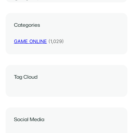
Categories
GAME ONLINE
(1,029)
Tag Cloud
Social Media