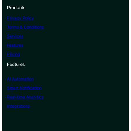
Products
Privacy Policy
Terms & Conditions
Services
Features
Pricing
Features
AI Automation
Smart Notification
Real-time Analytics
Integrations