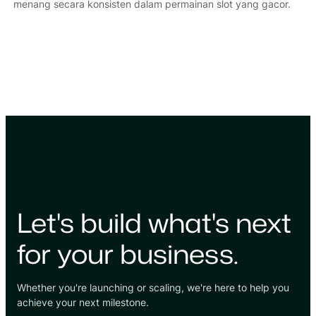
menang secara konsisten dalam permainan slot yang gacor.
Let's build what's next
for your business.
Whether you're launching or scaling, we're here to help you
achieve your next milestone.