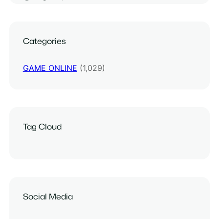
Categories
GAME ONLINE
(1,029)
Tag Cloud
Social Media