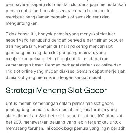
pembayaran seperti slot qris dan slot dana juga memudahkan
pemain untuk bertransaksi secara cepat dan aman. Ini
membuat pengalaman bermain slot semakin seru dan
menguntungkan.
Tidak hanya itu, banyak pemain yang menyukai slot luar
negeri yang terhubung dengan penyedia permainan populer
dari negara lain. Pemain di Thailand sering mencari slot
gampang menang dan slot gampang maxwin, yang
menjanjikan peluang lebih tinggi untuk mendapatkan
kemenangan besar. Dengan berbagai daftar slot online dan
link slot online yang mudah diakses, pemain dapat menjelajahi
dunia slot yang menarik ini dengan sangat mudah.
Strategi Menang Slot Gacor
Untuk meraih kemenangan dalam permainan slot gacor,
penting bagi pemain untuk memahami jenis taruhan yang
akan digunakan. Slot bet kecil, seperti slot bet 100 atau slot
bet 200, menawarkan peluang yang lebih terjangkau untuk
memasang taruhan. Ini cocok bagi pemula yang ingin berlatih