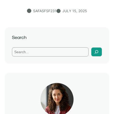
SAFASFSF231
JULY 15, 2025
Search
S
e
a
r
c
h