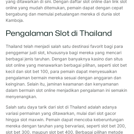
yang ditawarkan di sini. Dengan daftar slot online dan link slot
online yang mudah ditemukan, pemain dapat dengan cepat
bergabung dan memulai petualangan mereka di dunia slot
Kamboja.
Pengalaman Slot di Thailand
Thailand telah menjadi salah satu destinasi favorit bagi para
penggemar judi slot, khususnya bagi mereka yang mencari
berbagai jenis taruhan. Dengan banyaknya kasino dan situs
slot online yang menawarkan berbagai pilihan, seperti slot bet
kecil dan slot bet 100, para pemain dapat menyesuaikan
pengalaman bermain mereka sesuai dengan anggaran dan
keinginan. Selain itu, jaminan keamanan dan kenyamanan
dalam bermain slot online menjadikan pengalaman ini semakin
menyenangkan.
Salah satu daya tarik dari slot di Thailand adalah adanya
variasi permainan yang ditawarkan, mulai dari slot gacor
hingga slot maxwin. Pemain dapat mencoba keberuntungan
mereka dengan taruhan yang bervariasi, seperti slot bet 200,
slot bet 300, maupun slot bet 400. Berbagai pilihan metode